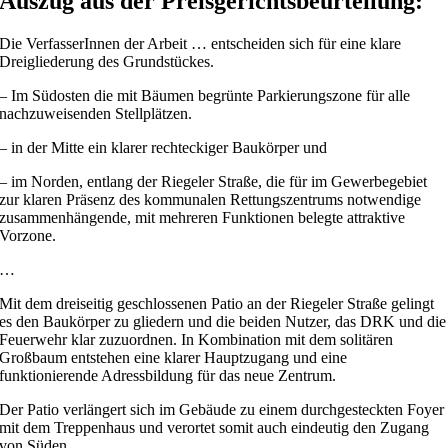
Auszug aus der Preisgerichtsbeurteilung:
Die VerfasserInnen der Arbeit … entscheiden sich für eine klare
Dreigliederung des Grundstückes.
– Im Südosten die mit Bäumen begrünte Parkierungszone für alle
nachzuweisenden Stellplätzen.
– in der Mitte ein klarer rechteckiger Baukörper und
– im Norden, entlang der Riegeler Straße, die für im Gewerbegebiet
zur klaren Präsenz des kommunalen Rettungszentrums notwendige
zusammenhängende, mit mehreren Funktionen belegte attraktive
Vorzone.
…
Mit dem dreiseitig geschlossenen Patio an der Riegeler Straße gelingt
es den Baukörper zu gliedern und die beiden Nutzer, das DRK und die
Feuerwehr klar zuzuordnen. In Kombination mit dem solitären
Großbaum entstehen eine klarer Hauptzugang und eine
funktionierende Adressbildung für das neue Zentrum.
Der Patio verlängert sich im Gebäude zu einem durchgesteckten Foyer
mit dem Treppenhaus und verortet somit auch eindeutig den Zugang
von Süden.