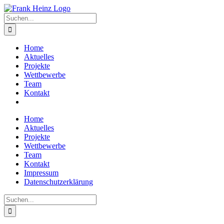
Zum
Inhalt
Suche
springen
nach:
Home
Aktuelles
Projekte
Wettbewerbe
Team
Kontakt
Home
Aktuelles
Projekte
Wettbewerbe
Team
Kontakt
Impressum
Datenschutzerklärung
Suche
nach: