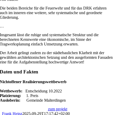
Die beiden Bereiche für die Feuerwehr und für das DRK erfahren
auch im inneren eine weitere, sehr systematische und geordnete
Gliederung.
…
Insgesamt lässt die ruhige und systematische Struktur und die
berechneten Kennwerte eine ökonomische, im Sinne der
Tragwerksplanung einfach Umsetzung erwarten.
Der Arbeit gelingt zudem zu der städtebaulichen Klarheit mit der
gewählten architektonischen Setzung und den ausgeformten Fassaden
eine für die Aufgabenstellung hochwertige Antwort!
Daten und Fakten
Nichtoffener Realisierungswettbewerb
Wettbewerb:
Entscheidung 10.2022
Platzierung:
1. Preis
Ausloberin:
Gemeinde Malterdingen
zum projekt
Frank Heinz
2025-09-29T17:17:42+02:00