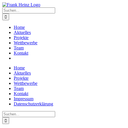
Zum
Inhalt
Suche
springen
nach:
Home
Aktuelles
Projekte
Wettbewerbe
Team
Kontakt
Home
Aktuelles
Projekte
Wettbewerbe
Team
Kontakt
Impressum
Datenschutzerklärung
Suche
nach: